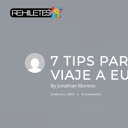
Skip
to
content
7 TIPS P
VIAJE A 
By
Jonathan Moreno
5 febrero, 2019
0 comments