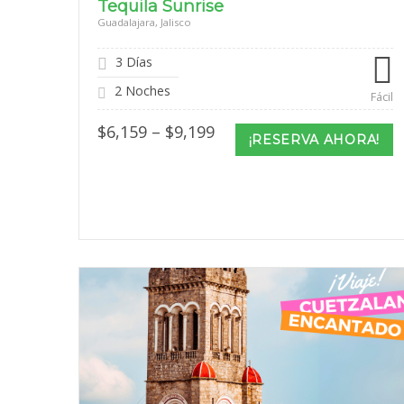
Tequila Sunrise
Guadalajara, Jalisco
3 Días
2 Noches
Fácil
Price
$
6,159
–
$
9,199
¡RESERVA AHORA!
range:
$6,159
through
$9,199