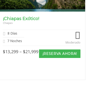
¡Chiapas Exótico!
Chiapas
8 Días
7 Noches
Moderado
Price
$
13,299
–
$
21,999
¡RESERVA AHORA!
range:
$13,299
through
$21,999