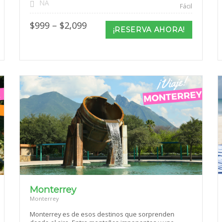
NA
Fácil
Price
$
999
–
$
2,099
¡RESERVA AHORA!
range:
$999
through
$2,099
Monterrey
Monterrey
Monterrey es de esos destinos que sorprenden