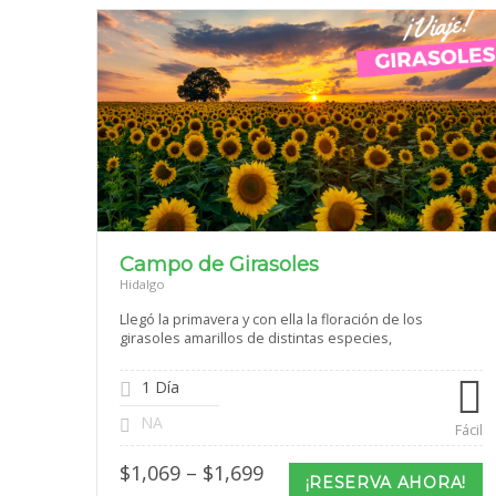
Campo de Girasoles
Hidalgo
Llegó la primavera y con ella la floración de los
girasoles amarillos de distintas especies,
1 Día
NA
Fácil
Price
$
1,069
–
$
1,699
¡RESERVA AHORA!
range: