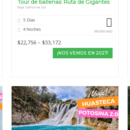
Tour de ballenas: Ruta de Gigantes
Baja California Sur
5 Días
4 Noches
Moderado
Price
$
22,756
–
$
33,172
range:
$22,756
¡NOS VEMOS EN 2027!
through
$33,172