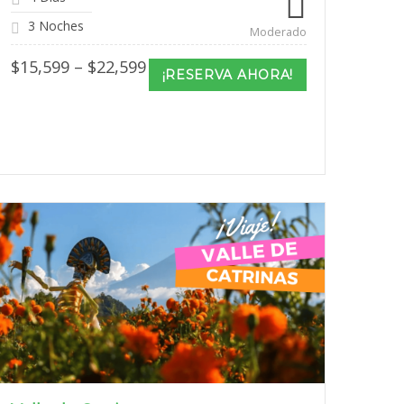
3 Noches
Moderado
Price
$
15,599
–
$
22,599
¡RESERVA AHORA!
range:
$15,599
through
$22,599