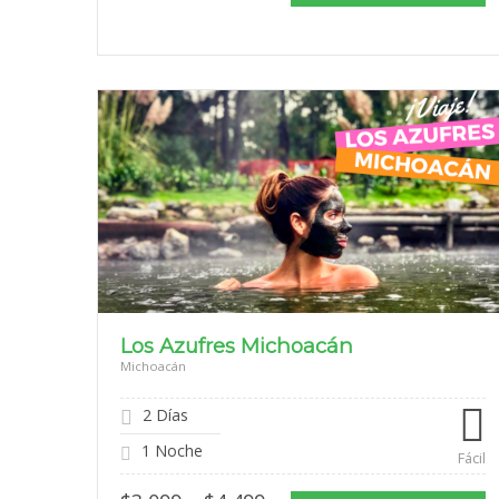
$1,069
through
$1,699
Los Azufres Michoacán
Michoacán
2 Días
1 Noche
Fácil