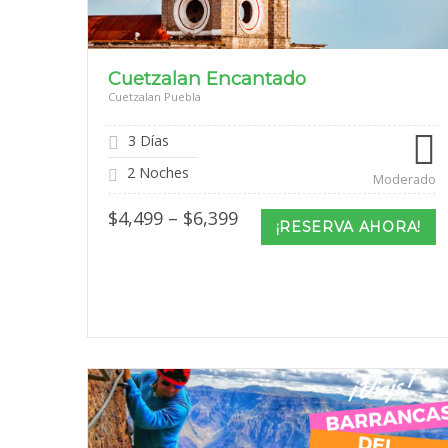
Cuetzalan Encantado
Cuetzalan Puebla
3 Días
2 Noches
Moderado
Price
$
4,499
–
$
6,399
¡RESERVA AHORA!
range:
$4,499
through
$6,399