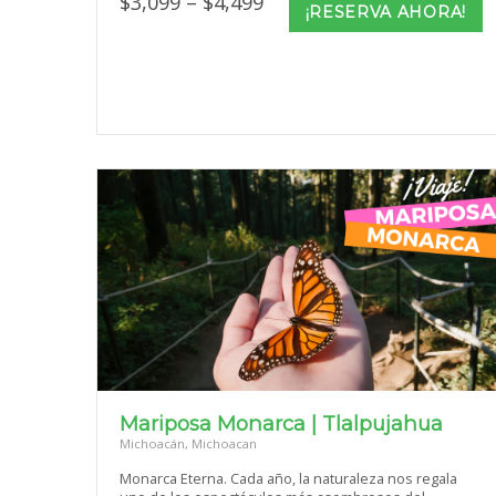
Price
$
3,099
–
$
4,499
¡RESERVA AHORA!
range:
$3,099
through
$4,499
Mariposa Monarca | Tlalpujahua
Michoacán, Michoacan
Monarca Eterna. Cada año, la naturaleza nos regala