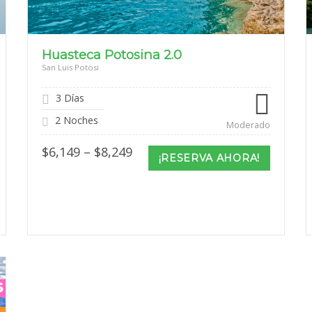
Huasteca Potosina 2.0
San Luis Potosi
3 Días
2 Noches
Moderado
Price
$
6,149
–
$
8,249
¡RESERVA AHORA!
range:
$6,149
through
$8,249