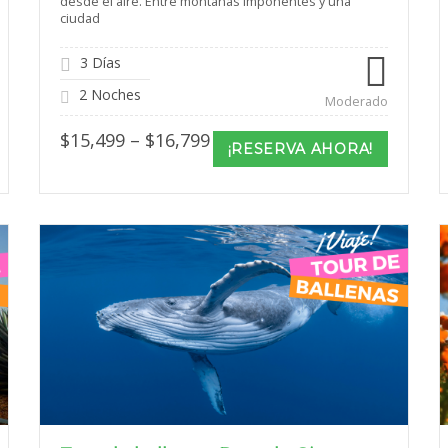
desde el aire. Entre montañas imponentes y una
ciudad
3 Días
2 Noches
Moderado
Price
$
15,499
–
$
16,799
¡RESERVA AHORA!
range:
$15,499
through
$16,799