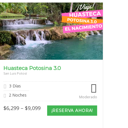
Huasteca Potosina 3.0
San Luis Potosí
3 Días
2 Noches
Moderado
Price
$
6,299
–
$
9,099
¡RESERVA AHORA!
range:
$6,299
through