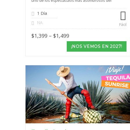
uno de los espectáculos más asombrosos del
1 Día
NA
Fácil
Price
$
1,399
–
$
1,499
range:
$1,399
¡NOS VEMOS EN 2027!
through
$1,499