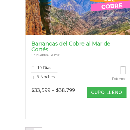
Barrancas del Cobre al Mar de
Cortés
Chihuahua, La Paz
10 Días
9 Noches
Extremo
Price
$
33,599
–
$
38,799
CUPO LLENO
range:
$33,599
through
$38,799