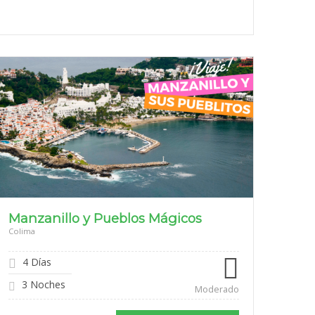
$9,099
Manzanillo y Pueblos Mágicos
Colima
4 Días
3 Noches
Moderado