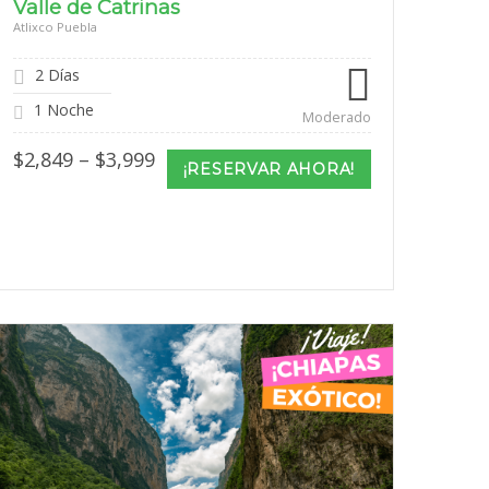
Valle de Catrinas
Atlixco Puebla
2 Días
1 Noche
Moderado
Price
$
2,849
–
$
3,999
¡RESERVAR AHORA!
range:
$2,849
through
$3,999