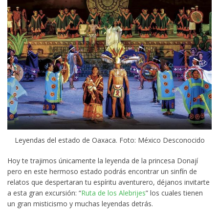
Leyendas del estado de Oaxaca. Foto: México Desconocido
Hoy te trajimos únicamente la leyenda de la princesa Donají
pero en este hermoso estado podrás encontrar un sinfín de
relatos que despertaran tu espíritu aventurero, déjanos invitarte
a esta gran excursión: “
Ruta de los Alebrijes
” los cuales tienen
un gran misticismo y muchas leyendas detrás.