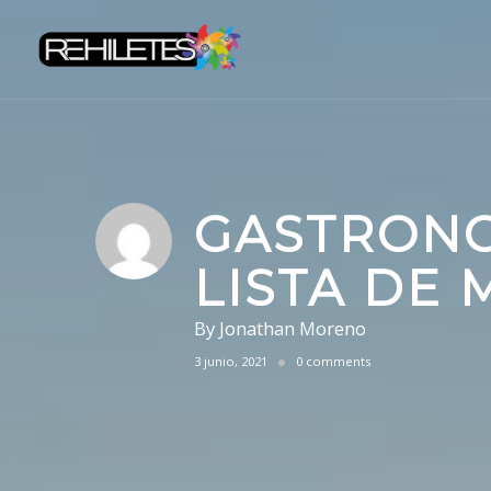
Skip
to
content
GASTRONO
LISTA DE
By
Jonathan Moreno
3 junio, 2021
0 comments