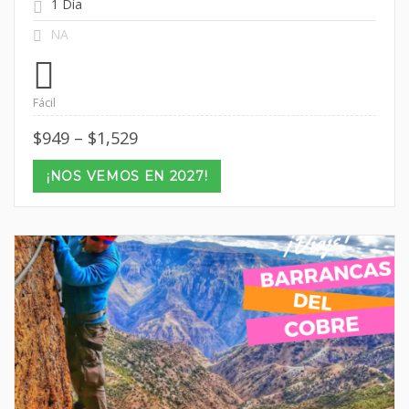
1 Día
NA
Fácil
Price
$
949
–
$
1,529
range:
$949
¡NOS VEMOS EN 2027!
through
$1,529