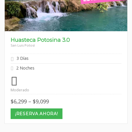
Huasteca Potosina 3.0
San Luis Potosí
3 Días
2 Noches
Moderado
Price
$
6,299
–
$
9,099
range:
$6,299
¡RESERVA AHORA!
through
$9,099