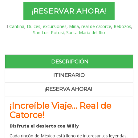
range:
¡RESERVAR AHORA!
$5,299
Cantina
,
Dulces
,
excursiones
,
Mina
,
real de catorce
,
Rebozos
,
through
San Luis Potosí
,
Santa María del Río
$7,999
DESCRIPCIÓN
ITINERARIO
¡RESERVA AHORA!
¡Increíble Viaje… Real de
Catorce!
Disfruta el desierto con Willy
Cada rincón de México está lleno de interesantes leyendas,