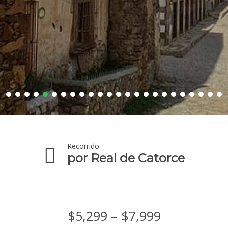
Recorrido
por Real de Catorce
Price
$
5,299
–
$
7,999