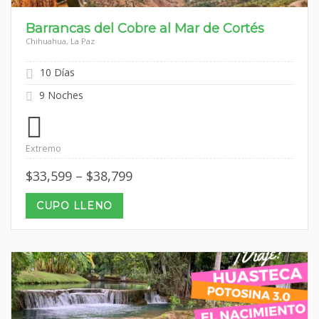
Barrancas del Cobre al Mar de Cortés
Chihuahua, La Paz
10 Días
9 Noches
Extremo
Price
$
33,599
–
$
38,799
range:
$33,599
CUPO LLENO
through
$38,799