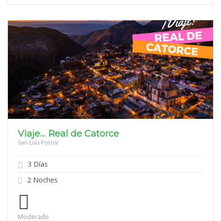
$1,799
Viaje… Real de Catorce
San Luis Potosí
3 Días
2 Noches
Moderado