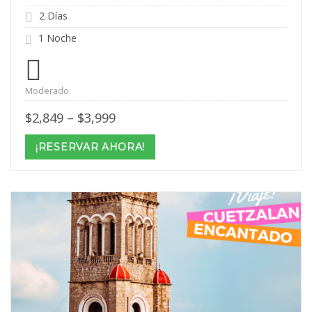
2 Días
1 Noche
Moderado
Price
$
2,849
–
$
3,999
range:
$2,849
¡RESERVAR AHORA!
through
$3,999