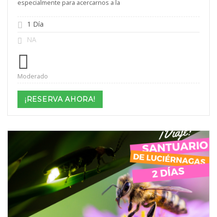
especialmente para acercarnos a la
1 Día
NA
Moderado
¡RESERVA AHORA!