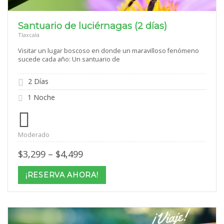
Santuario de luciérnagas (2 días)
Tlaxcala
Visitar un lugar boscoso en donde un maravilloso fenómeno
sucede cada año: Un santuario de
2 Días
1 Noche
Moderado
Price
$
3,299
–
$
4,499
range:
$3,299
¡RESERVA AHORA!
through
$4,499