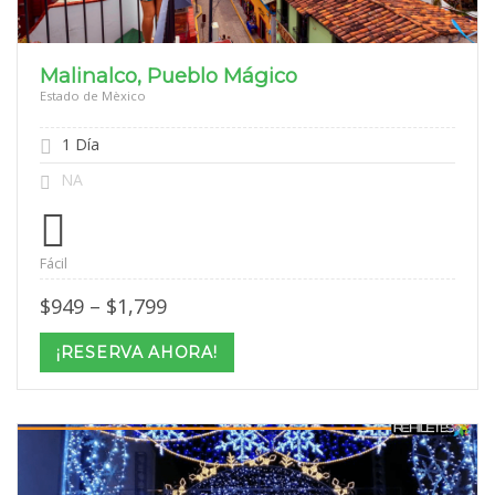
Malinalco, Pueblo Mágico
Estado de Mèxico
1 Día
NA
Fácil
Price
$
949
–
$
1,799
range:
$949
¡RESERVA AHORA!
through
$1,799