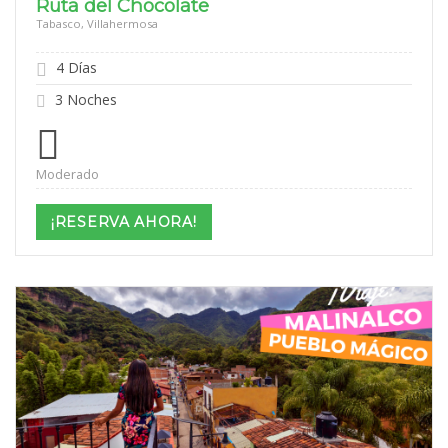
Ruta del Chocolate
Tabasco, Villahermosa
4 Días
3 Noches
Moderado
¡RESERVA AHORA!