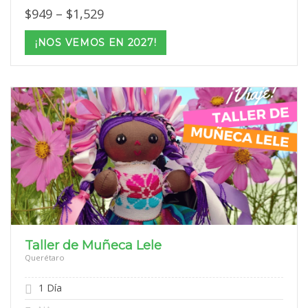
Price
$
949
–
$
1,529
range:
$949
¡NOS VEMOS EN 2027!
through
$1,529
Taller de Muñeca Lele
Querétaro
1 Día