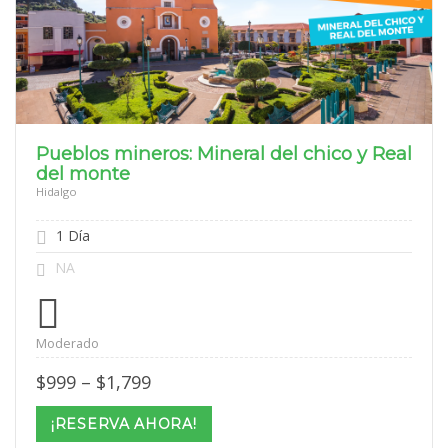
Pueblos mineros: Mineral del chico y Real
del monte
Hidalgo
1 Día
NA
Moderado
Price
$
999
–
$
1,799
range:
$999
¡RESERVA AHORA!
through