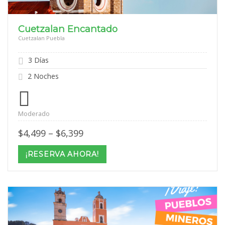
Cuetzalan Encantado
Cuetzalan Puebla
3 Días
2 Noches
Moderado
Price
$
4,499
–
$
6,399
range:
$4,499
¡RESERVA AHORA!
through
$6,399