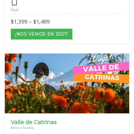
Fácil
Price
$
1,399
–
$
1,499
range:
$1,399
¡NOS VEMOS EN 2027!
through
$1,499
Valle de Catrinas
Atlixco Puebla