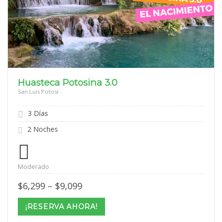
Huasteca Potosina 3.0
San Luis Potosí
3 Días
2 Noches
Moderado
Price
$
6,299
–
$
9,099
range:
$6,299
¡RESERVA AHORA!
through
$9,099