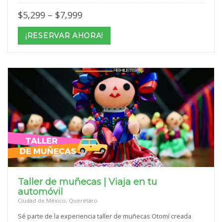
Price
$
5,299
–
$
7,999
range:
$5,299
¡RESERVAR AHORA!
through
$7,999
Taller de muñecas | Viaja en tu
automóvil
Ciudad de México, Querétaro
Sé parte de la experiencia taller de muñecas Otomí creada