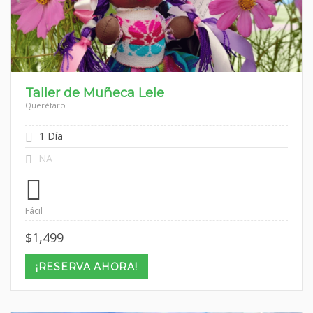
Taller de Muñeca Lele
Querétaro
1 Día
NA
Fácil
$
1,499
¡RESERVA AHORA!