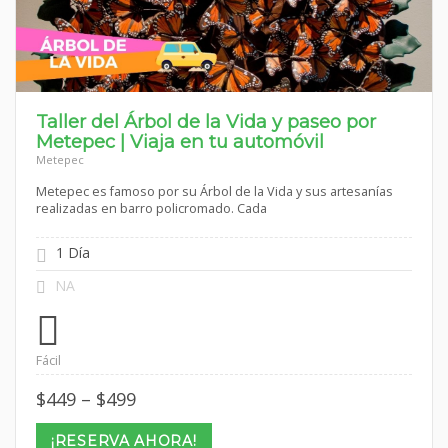
Taller del Árbol de la Vida y paseo por
Metepec | Viaja en tu automóvil
Metepec
Metepec es famoso por su Árbol de la Vida y sus artesanías
realizadas en barro policromado. Cada
1 Día
NA
Fácil
Price
$
449
–
$
499
range:
$449
¡RESERVA AHORA!