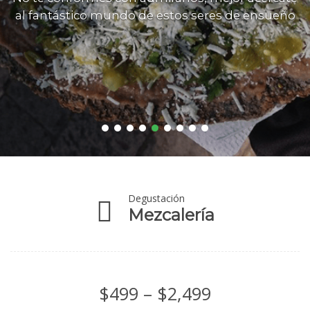
al fantástico mundo de estos seres de ensueño
Degustación
Mezcalería
Price
$
499
–
$
2,499