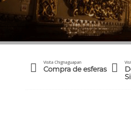
Visita Chignaguapan
Vis
Puebla
Compra de esferas
D
S