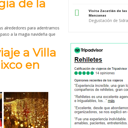
ia de la
Visita Zacatlán de las
Manzanas
Degustación de Sidr
us alrededores para adentrarnos
o paso a la magia navideña que
aje a Villa
ixco en