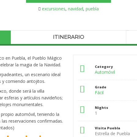
excursiones
,
navidad
,
puebla
through
$1,999
ITINERARIO
ixco en Puebla, el Pueblo Mágico
elebrar la magia de la Navidad.
Category
Automóvil
arpadeantes, un escenario ideal
 y comiendo antojitos.
Grade
xco, donde será la villa
Fácil
esferas y artículos navideños;
s relojes monumentales.
Nights
1
u propio automóvil, teniendo la
s las reservaciones confirmadas.
ontados)
Visita Puebla
Estrella de Puebla