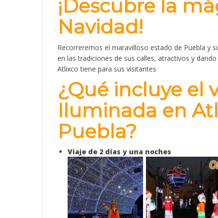
¡Descubre la mág
Navidad!
Recorreremos el maravilloso estado de Puebla y s
en las tradiciones de sus calles, atractivos y dand
Atlixco tiene para sus visitantes
¿Qué incluye el vi
Iluminada en Atl
Puebla?
Viaje de 2 días y una noches