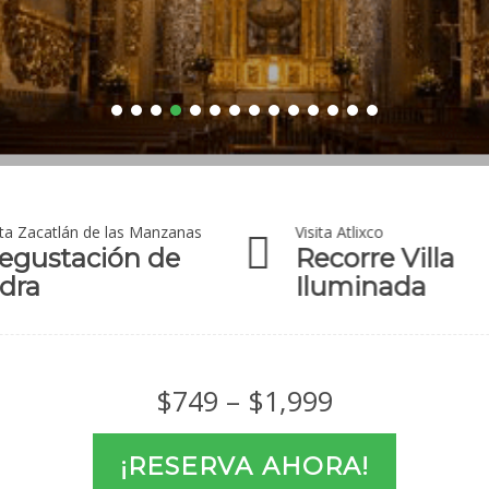
ita Zacatlán de las Manzanas
Visita Atlixco
egustación de
Recorre Villa
idra
Iluminada
Price
$
749
–
$
1,999
range:
¡RESERVA AHORA!
$749