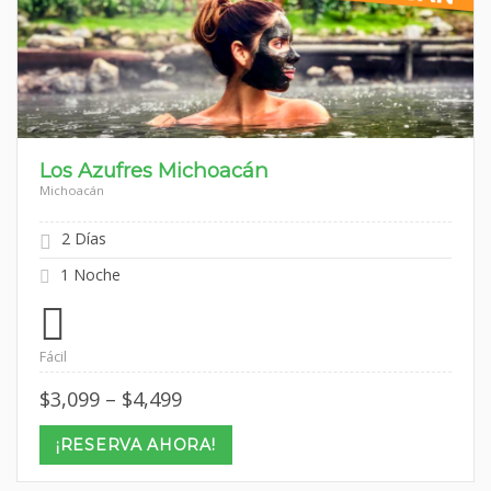
Los Azufres Michoacán
Michoacán
2 Días
1 Noche
Fácil
Price
$
3,099
–
$
4,499
range:
$3,099
¡RESERVA AHORA!
through
$4,499