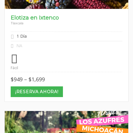
Elotiza en Ixtenco
Tlaxcala
1 Día
NA
Fácil
Price
$
949
–
$
1,699
range:
$949
¡RESERVA AHORA!
through
$1,699