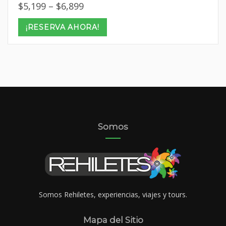
Price
$
5,199
–
$
6,899
range:
$5,199
¡RESERVA AHORA!
through
$6,899
Somos
Somos Rehiletes, experiencias, viajes y tours.
Mapa del Sitio