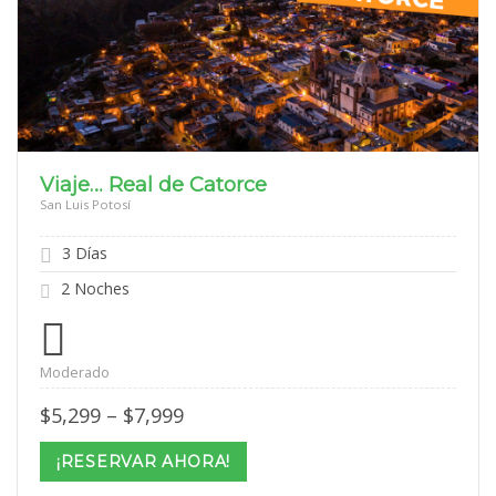
Viaje… Real de Catorce
San Luis Potosí
3 Días
2 Noches
Moderado
Price
$
5,299
–
$
7,999
range:
$5,299
¡RESERVAR AHORA!
through
$7,999