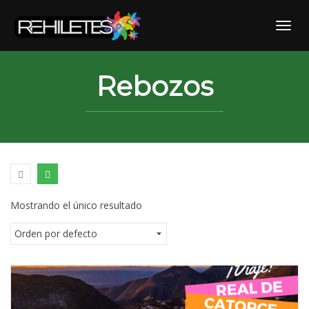
Skip
to
Toggl
content
Rebozos
Mostrando el único resultado