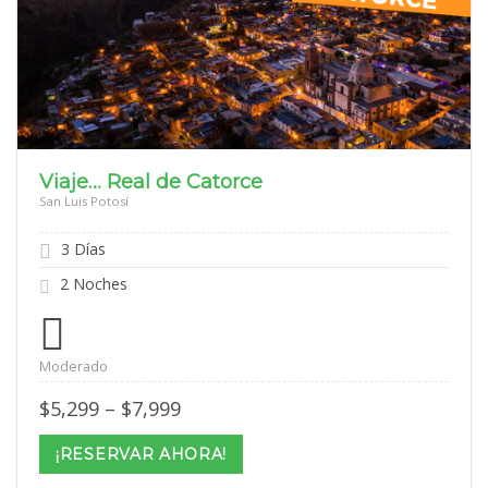
Viaje… Real de Catorce
San Luis Potosí
3 Días
2 Noches
Moderado
Price
$
5,299
–
$
7,999
range:
$5,299
¡RESERVAR AHORA!
through
$7,999