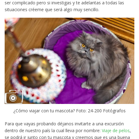
ser complicado pero si investigas y te adelantas a todas las
situaciones créeme que será algo muy sencillo.
¿Cómo viajar con tu mascota? Foto: 24-200 Fotógrafos
Para que vayas probando déjanos invitarte a una excursión
dentro de nuestro país la cual lleva por nombre:
Viaje de pelos
,
se podrá ir junto con tu mascota y creemos que es una buena