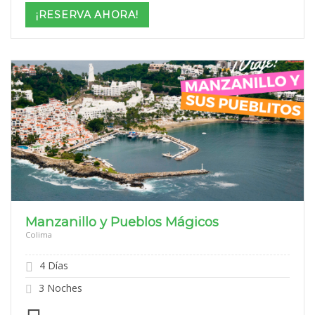
$999
¡RESERVA AHORA!
through
$2,099
Manzanillo y Pueblos Mágicos
Colima
4 Días
3 Noches