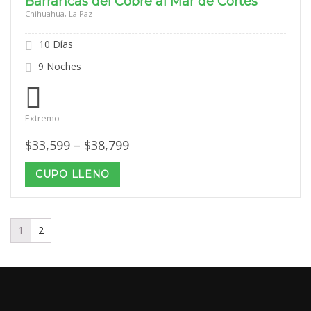
Barrancas del Cobre al Mar de Cortés
Chihuahua, La Paz
10 Días
9 Noches
Extremo
Price
$
33,599
–
$
38,799
range:
$33,599
CUPO LLENO
through
$38,799
1
2