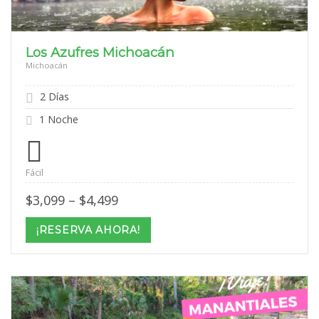
Los Azufres Michoacán
Michoacán
2 Días
1 Noche
Fácil
Price
$
3,099
–
$
4,499
range:
$3,099
¡RESERVA AHORA!
through
$4,499