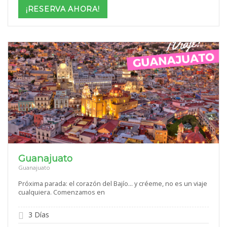
$1,069
¡RESERVA AHORA!
through
$1,699
Guanajuato
Guanajuato
Próxima parada: el corazón del Bajío… y créeme, no es un viaje
cualquiera. Comenzamos en
3 Días