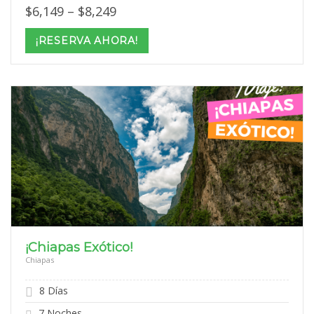
Price
$
6,149
–
$
8,249
range:
$6,149
¡RESERVA AHORA!
through
$8,249
¡Chiapas Exótico!
Chiapas
8 Días
7 Noches