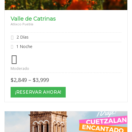
Valle de Catrinas
Atlixco Puebla
2 Días
1 Noche
Moderado
Price
$
2,849
–
$
3,999
range:
$2,849
¡RESERVAR AHORA!
through
$3,999