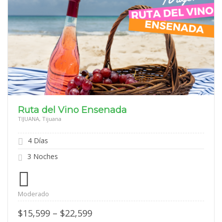
Ruta del Vino Ensenada
TIJUANA, Tijuana
4 Días
3 Noches
Moderado
Price
$
15,599
–
$
22,599
range: