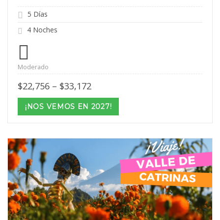
5 Días
4 Noches
Moderado
Price
$
22,756
–
$
33,172
range:
$22,756
¡NOS VEMOS EN 2027!
through
$33,172