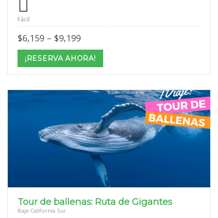
Fácil
Price
$
6,159
–
$
9,199
range:
$6,159
¡RESERVA AHORA!
through
$9,199
Tour de ballenas: Ruta de Gigantes
Baja California Sur