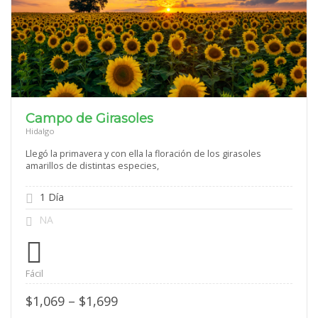
Campo de Girasoles
Hidalgo
Llegó la primavera y con ella la floración de los girasoles
amarillos de distintas especies,
1 Día
NA
Fácil
Price
$
1,069
–
$
1,699
range: