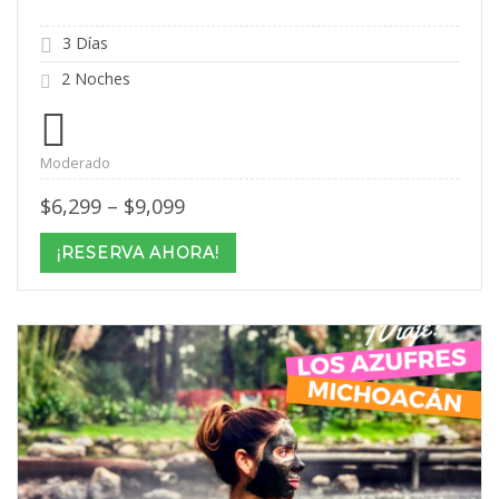
3 Días
2 Noches
Moderado
Price
$
6,299
–
$
9,099
range:
$6,299
¡RESERVA AHORA!
through
$9,099