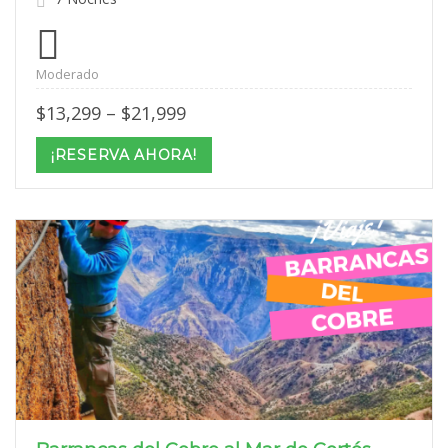
Moderado
Price
$
13,299
–
$
21,999
range:
$13,299
¡RESERVA AHORA!
through
$21,999