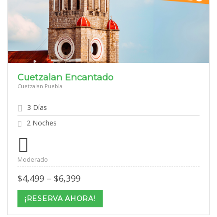
Cuetzalan Encantado
Cuetzalan Puebla
3 Días
2 Noches
Moderado
Price
$
4,499
–
$
6,399
range:
$4,499
¡RESERVA AHORA!
through
$6,399