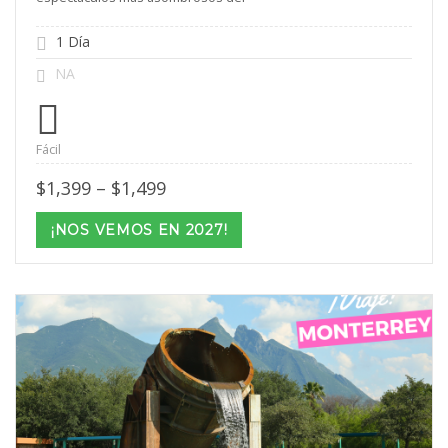
1 Día
NA
Fácil
Price
$
1,399
–
$
1,499
range:
$1,399
¡NOS VEMOS EN 2027!
through
$1,499