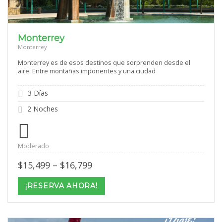
Monterrey
Monterrey
Monterrey es de esos destinos que sorprenden desde el
aire. Entre montañas imponentes y una ciudad
3 Días
2 Noches
Moderado
Price
$
15,499
–
$
16,799
range:
$15,499
¡RESERVA AHORA!
through
$16,799