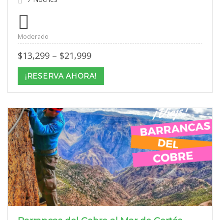
Moderado
Price
$
13,299
–
$
21,999
range:
$13,299
¡RESERVA AHORA!
through
$21,999