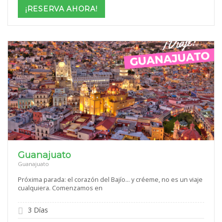
$1,069
¡RESERVA AHORA!
through
$1,699
Guanajuato
Guanajuato
Próxima parada: el corazón del Bajío… y créeme, no es un viaje
cualquiera. Comenzamos en
3 Días