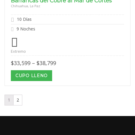
Barrancas del Cobre al Mar de Cortés
Chihuahua, La Paz
10 Días
9 Noches
Extremo
Price
$
33,599
–
$
38,799
range:
$33,599
CUPO LLENO
through
$38,799
1
2