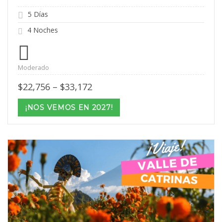
5 Días
4 Noches
Moderado
Price
$
22,756
–
$
33,172
range:
$22,756
¡NOS VEMOS EN 2027!
through
$33,172