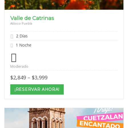
Valle de Catrinas
Atlixco Puebla
2 Días
1 Noche
Moderado
Price
$
2,849
–
$
3,999
range:
$2,849
¡RESERVAR AHORA!
through
$3,999