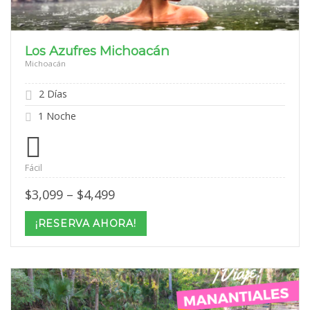
Los Azufres Michoacán
Michoacán
2 Días
1 Noche
Fácil
Price
$
3,099
–
$
4,499
range:
$3,099
¡RESERVA AHORA!
through
$4,499