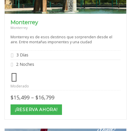
Monterrey
Monterrey
Monterrey es de esos destinos que sorprenden desde el
aire. Entre montañas imponentes y una ciudad
3 Días
2 Noches
Moderado
Price
$
15,499
–
$
16,799
range:
$15,499
¡RESERVA AHORA!
through
$16,799