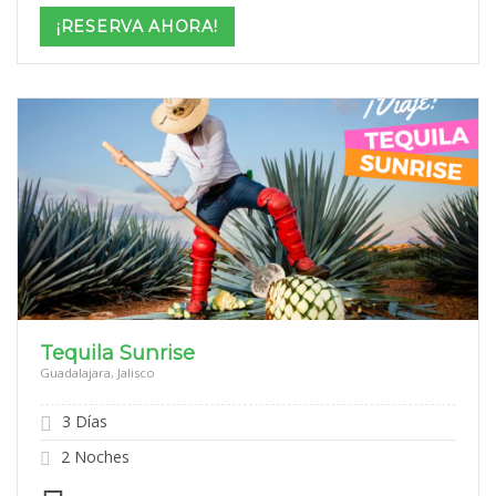
$15,599
¡RESERVA AHORA!
through
$22,599
Tequila Sunrise
Guadalajara, Jalisco
3 Días
2 Noches