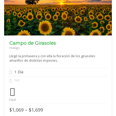
Campo de Girasoles
Hidalgo
Llegó la primavera y con ella la floración de los girasoles
amarillos de distintas especies,
1 Día
NA
Fácil
Price
$
1,069
–
$
1,699
range: