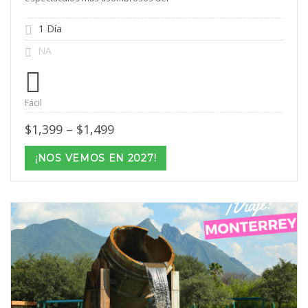
1 Día
NA
Fácil
Price
$
1,399
–
$
1,499
range:
$1,399
¡NOS VEMOS EN 2027!
through
$1,499