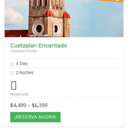
Cuetzalan Encantado
Cuetzalan Puebla
3 Días
2 Noches
Moderado
Price
$
4,499
–
$
6,399
range:
$4,499
¡RESERVA AHORA!
through
$6,399