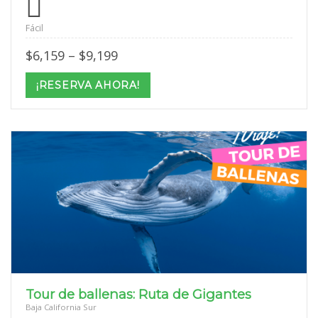
Fácil
Price
$
6,159
–
$
9,199
range:
$6,159
¡RESERVA AHORA!
through
$9,199
Tour de ballenas: Ruta de Gigantes
Baja California Sur