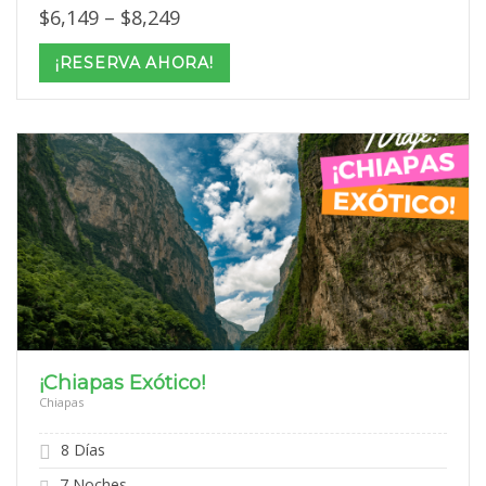
Price
$
6,149
–
$
8,249
range:
$6,149
¡RESERVA AHORA!
through
$8,249
¡Chiapas Exótico!
Chiapas
8 Días
7 Noches