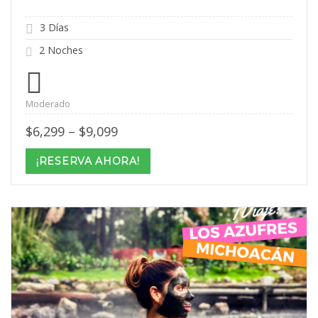
3 Días
2 Noches
Moderado
Price
$
6,299
–
$
9,099
range:
$6,299
¡RESERVA AHORA!
through
$9,099