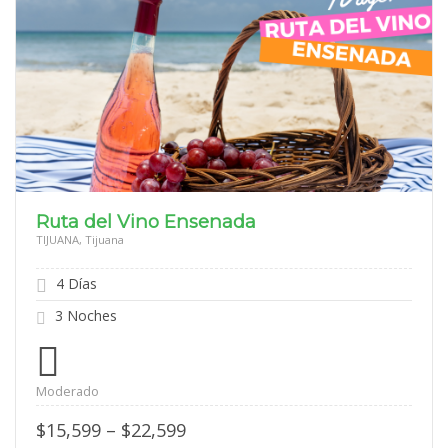
Ruta del Vino Ensenada
TIJUANA, Tijuana
4 Días
3 Noches
Moderado
Price
$
15,599
–
$
22,599
range: