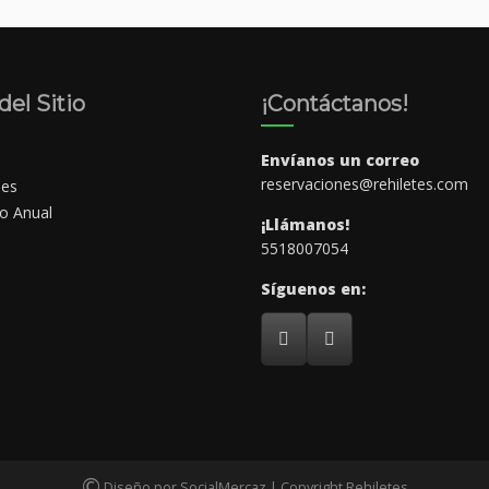
el Sitio
¡Contáctanos!
Envíanos un correo
reservaciones@rehiletes.com
nes
io Anual
¡Llámanos!
5518007054
Síguenos en:
©
Diseño por SocialMercaz | Copyright Rehiletes