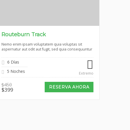
Routeburn Track
Nemo enim ipsam voluptatem quia voluptas sit
aspernatur aut odit aut fugit, sed quia consequuntur
6 Días
5 Noches
Extremo
$
450
RESERVA AHORA
Original
Current
$
399
price
price
was:
is:
$450.
$399.