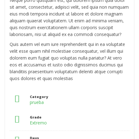
Neque porro quisquam est, qui dolorem ipsum quia dolor
sit amet, consectetur, adipisci velit, sed quia non numquam
eius modi tempora incidunt ut labore et dolore magnam
aliquam quaerat voluptatem. Ut enim ad minima veniam,
quis nostrum exercitationem ullam corporis suscipit
laboriosam, nisi ut aliquid ex ea commodi consequatur?
Quis autem vel eum iure reprehenderit qui in ea voluptate
velit esse quam nihil molestiae consequatur, vel illum qui
dolorem eum fugiat quo voluptas nulla pariatur? At vero
eos et accusamus et iusto odio dignissimos ducimus qui
blanditiis praesentium voluptatum deleniti atque corrupti
quos dolores et quas molestias
Category
prueba
Grade
Extremo
Days