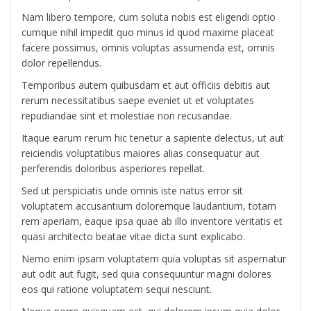
Nam libero tempore, cum soluta nobis est eligendi optio
cumque nihil impedit quo minus id quod maxime placeat
facere possimus, omnis voluptas assumenda est, omnis
dolor repellendus.
Temporibus autem quibusdam et aut officiis debitis aut
rerum necessitatibus saepe eveniet ut et voluptates
repudiandae sint et molestiae non recusandae.
Itaque earum rerum hic tenetur a sapiente delectus, ut aut
reiciendis voluptatibus maiores alias consequatur aut
perferendis doloribus asperiores repellat.
Sed ut perspiciatis unde omnis iste natus error sit
voluptatem accusantium doloremque laudantium, totam
rem aperiam, eaque ipsa quae ab illo inventore veritatis et
quasi architecto beatae vitae dicta sunt explicabo.
Nemo enim ipsam voluptatem quia voluptas sit aspernatur
aut odit aut fugit, sed quia consequuntur magni dolores
eos qui ratione voluptatem sequi nesciunt.