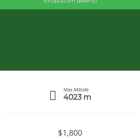
voluptatum deleniti
Max Altitude
4023 m
$
1,800