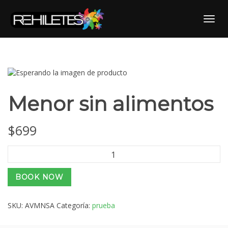
Skip
to
Toggl
content
Menor sin alimentos
$
699
Menor
sin
alimentos
BOOK NOW
cantidad
SKU:
AVMNSA
Categoría:
prueba