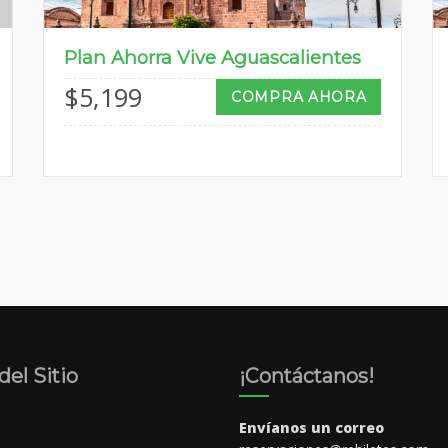
Plan Ahorra Vive Aguascalientes
$
5,199
COMPRA AHORA
el Sitio
¡Contáctanos!
Envíanos un correo