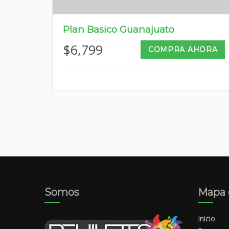
Plan Basico Guanajuato
$
6,799
COMPRA AHORA
Somos
Mapa d
Inicio