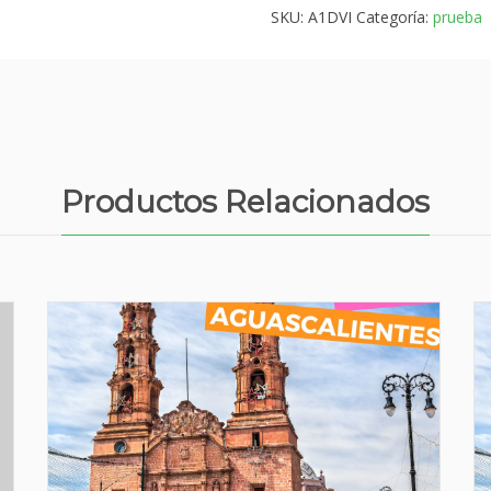
cantidad
SKU:
A1DVI
Categoría:
prueba
Productos Relacionados