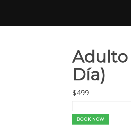
Adulto 
Día)
$
499
Adulto
(Tour
de
BOOK NOW
1
Día)