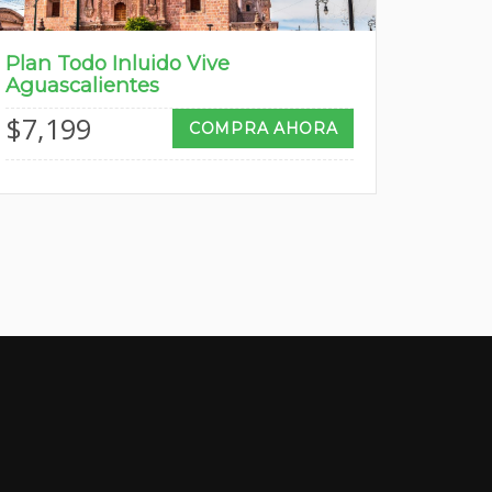
Plan Todo Inluido Vive
Aguascalientes
$
7,199
COMPRA AHORA