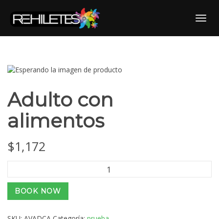
Skip
to
Toggl
content
Adulto con
alimentos
$
1,172
Adulto
con
alimentos
BOOK NOW
cantidad
SKU:
AVADCA
Categoría:
prueba