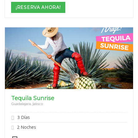
$15,599
¡RESERVA AHORA!
through
$22,599
Tequila Sunrise
Guadalajara, Jalisco
3 Días
2 Noches