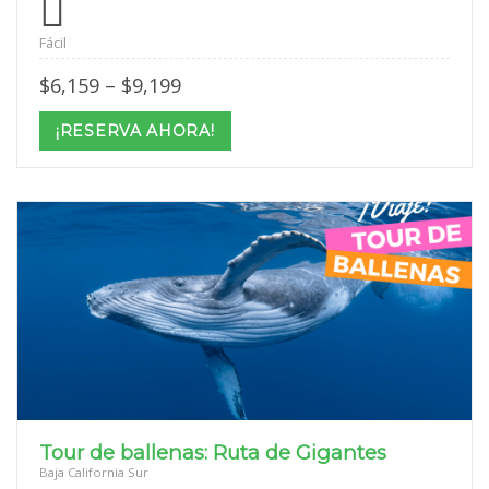
Fácil
Price
$
6,159
–
$
9,199
range:
$6,159
¡RESERVA AHORA!
through
$9,199
Tour de ballenas: Ruta de Gigantes
Baja California Sur