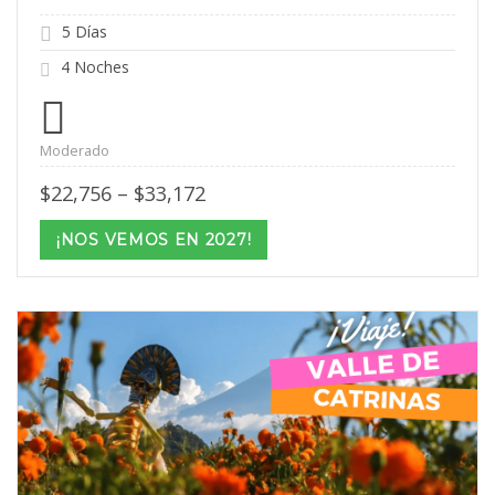
5 Días
4 Noches
Moderado
Price
$
22,756
–
$
33,172
range:
$22,756
¡NOS VEMOS EN 2027!
through
$33,172