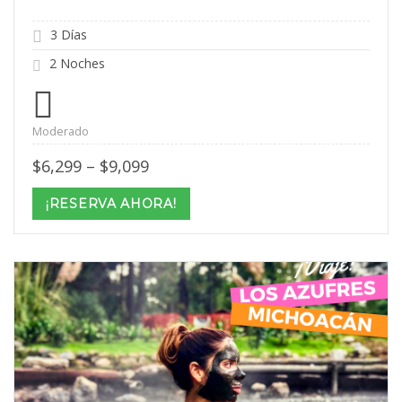
3 Días
2 Noches
Moderado
Price
$
6,299
–
$
9,099
range:
$6,299
¡RESERVA AHORA!
through
$9,099