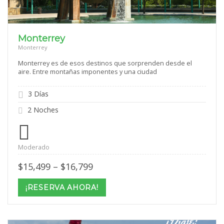
Monterrey
Monterrey
Monterrey es de esos destinos que sorprenden desde el
aire. Entre montañas imponentes y una ciudad
3 Días
2 Noches
Moderado
Price
$
15,499
–
$
16,799
range:
$15,499
¡RESERVA AHORA!
through
$16,799