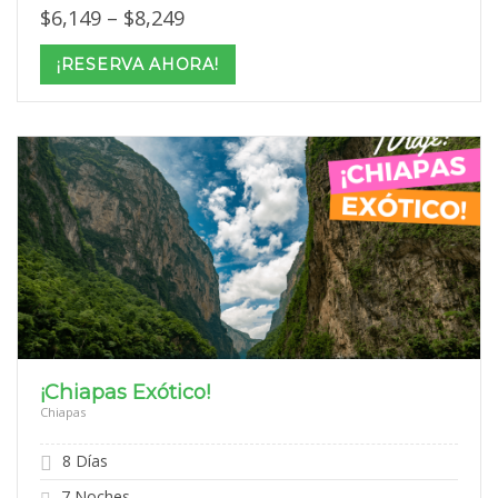
Price
$
6,149
–
$
8,249
range:
$6,149
¡RESERVA AHORA!
through
$8,249
¡Chiapas Exótico!
Chiapas
8 Días
7 Noches