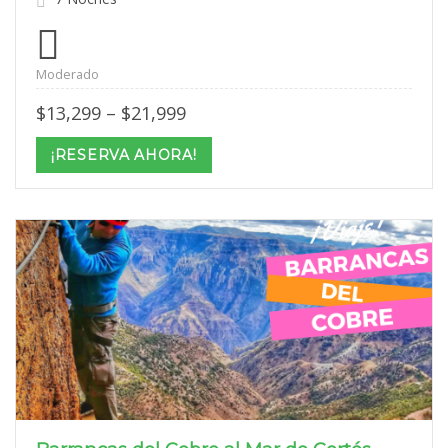
Moderado
Price
$
13,299
–
$
21,999
range:
$13,299
¡RESERVA AHORA!
through
$21,999