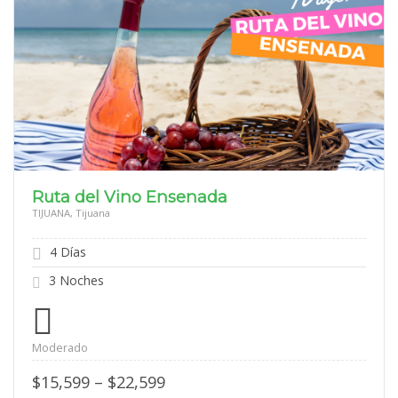
Ruta del Vino Ensenada
TIJUANA, Tijuana
4 Días
3 Noches
Moderado
Price
$
15,599
–
$
22,599
range: