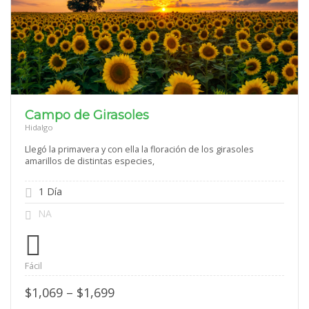
Campo de Girasoles
Hidalgo
Llegó la primavera y con ella la floración de los girasoles
amarillos de distintas especies,
1 Día
NA
Fácil
Price
$
1,069
–
$
1,699
range: