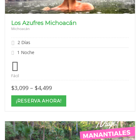
Los Azufres Michoacán
Michoacán
2 Días
1 Noche
Fácil
Price
$
3,099
–
$
4,499
range:
$3,099
¡RESERVA AHORA!
through
$4,499