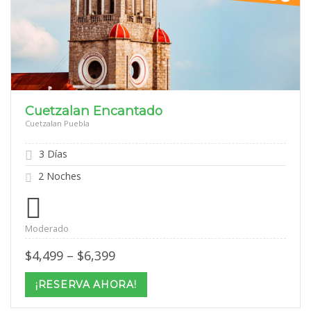
Cuetzalan Encantado
Cuetzalan Puebla
3 Días
2 Noches
Moderado
Price
$
4,499
–
$
6,399
range:
$4,499
¡RESERVA AHORA!
through
$6,399