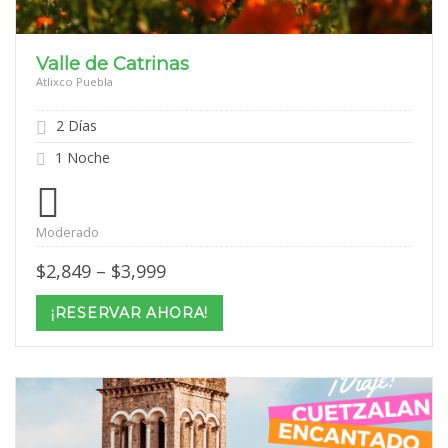
Valle de Catrinas
Atlixco Puebla
2 Días
1 Noche
Moderado
Price
$
2,849
–
$
3,999
range:
$2,849
¡RESERVAR AHORA!
through
$3,999