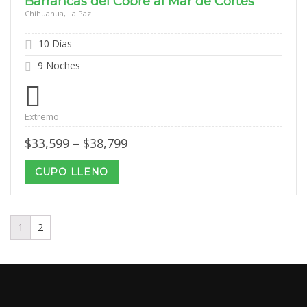
Barrancas del Cobre al Mar de Cortés
Chihuahua, La Paz
10 Días
9 Noches
Extremo
Price
$
33,599
–
$
38,799
range:
$33,599
CUPO LLENO
through
$38,799
1
2