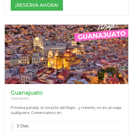
$1,069
¡RESERVA AHORA!
through
$1,699
Guanajuato
Guanajuato
Próxima parada: el corazón del Bajío… y créeme, no es un viaje
cualquiera. Comenzamos en
3 Días