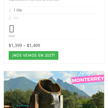
1 Día
NA
Fácil
Price
$
1,399
–
$
1,499
range:
$1,399
¡NOS VEMOS EN 2027!
through
$1,499