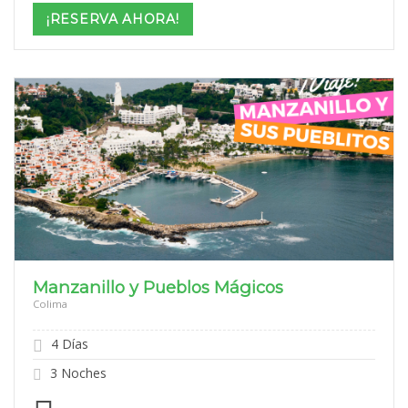
$999
¡RESERVA AHORA!
through
$2,099
Manzanillo y Pueblos Mágicos
Colima
4 Días
3 Noches