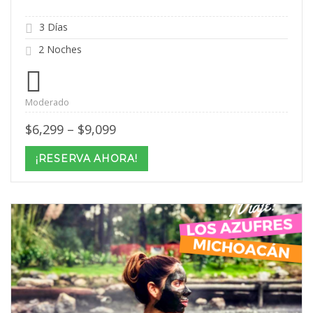
3 Días
2 Noches
Moderado
Price
$
6,299
–
$
9,099
range:
$6,299
¡RESERVA AHORA!
through
$9,099