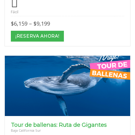
Fácil
Price
$
6,159
–
$
9,199
range:
$6,159
¡RESERVA AHORA!
through
$9,199
Tour de ballenas: Ruta de Gigantes
Baja California Sur