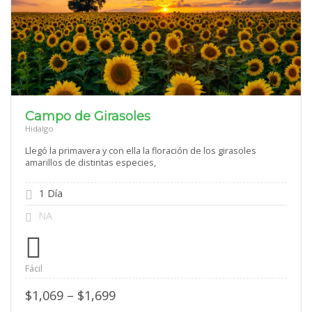
Campo de Girasoles
Hidalgo
Llegó la primavera y con ella la floración de los girasoles
amarillos de distintas especies,
1 Día
NA
Fácil
Price
$
1,069
–
$
1,699
range: