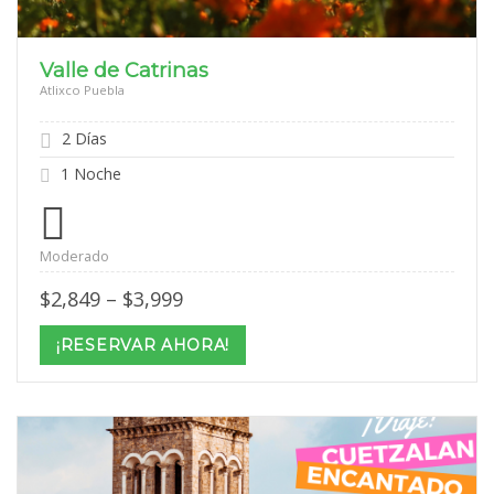
Valle de Catrinas
Atlixco Puebla
2 Días
1 Noche
Moderado
Price
$
2,849
–
$
3,999
range:
$2,849
¡RESERVAR AHORA!
through
$3,999