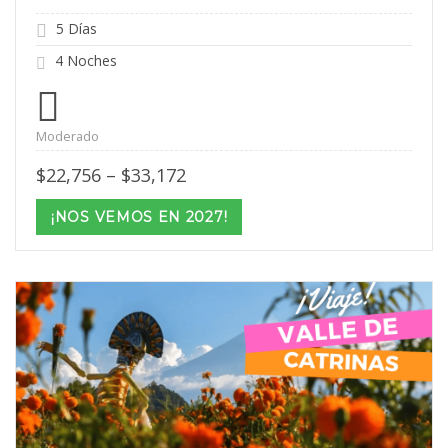
5 Días
4 Noches
Moderado
Price
$
22,756
–
$
33,172
range:
$22,756
¡NOS VEMOS EN 2027!
through
$33,172