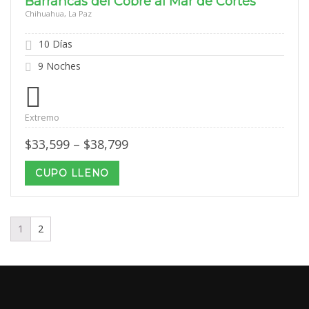
Barrancas del Cobre al Mar de Cortés
Chihuahua, La Paz
10 Días
9 Noches
Extremo
Price
$
33,599
–
$
38,799
range:
$33,599
CUPO LLENO
through
$38,799
1
2