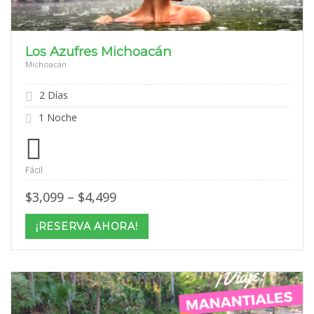
Los Azufres Michoacán
Michoacán
2 Días
1 Noche
Fácil
Price
$
3,099
–
$
4,499
range:
$3,099
¡RESERVA AHORA!
through
$4,499