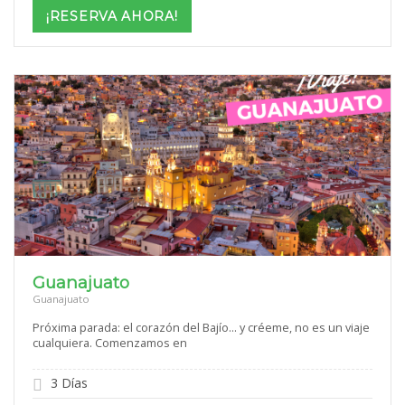
$1,069
¡RESERVA AHORA!
through
$1,699
Guanajuato
Guanajuato
Próxima parada: el corazón del Bajío… y créeme, no es un viaje
cualquiera. Comenzamos en
3 Días