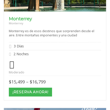
Monterrey
Monterrey
Monterrey es de esos destinos que sorprenden desde el
aire. Entre montañas imponentes y una ciudad
3 Días
2 Noches
Moderado
Price
$
15,499
–
$
16,799
range:
$15,499
¡RESERVA AHORA!
through
$16,799