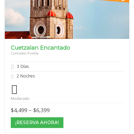
Cuetzalan Encantado
Cuetzalan Puebla
3 Días
2 Noches
Moderado
Price
$
4,499
–
$
6,399
range:
$4,499
¡RESERVA AHORA!
through
$6,399