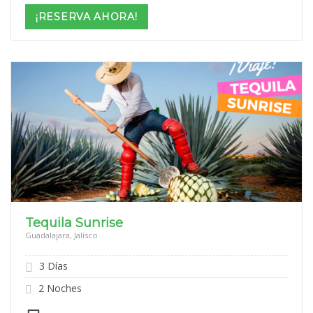
$15,599
¡RESERVA AHORA!
through
$22,599
Tequila Sunrise
Guadalajara, Jalisco
3 Días
2 Noches