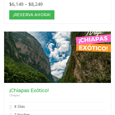
Price
$
6,149
–
$
8,249
range:
$6,149
¡RESERVA AHORA!
through
$8,249
¡Chiapas Exótico!
Chiapas
8 Días
7 Noches