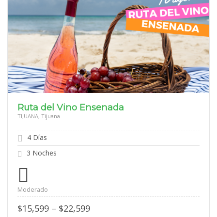
Ruta del Vino Ensenada
TIJUANA, Tijuana
4 Días
3 Noches
Moderado
Price
$
15,599
–
$
22,599
range: