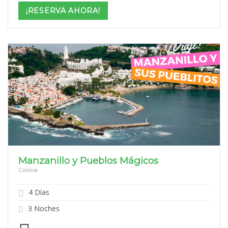
$999
¡RESERVA AHORA!
through
$2,099
Manzanillo y Pueblos Mágicos
Colima
4 Días
3 Noches