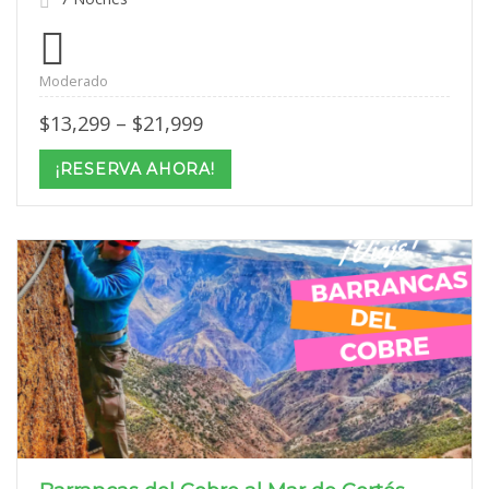
Moderado
Price
$
13,299
–
$
21,999
range:
$13,299
¡RESERVA AHORA!
through
$21,999