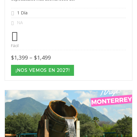
1 Día
NA
Fácil
Price
$
1,399
–
$
1,499
range:
$1,399
¡NOS VEMOS EN 2027!
through
$1,499