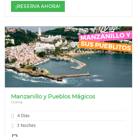
$999
¡RESERVA AHORA!
through
$2,099
Manzanillo y Pueblos Mágicos
Colima
4 Días
3 Noches