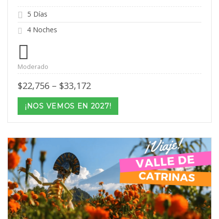
5 Días
4 Noches
Moderado
Price
$
22,756
–
$
33,172
range:
$22,756
¡NOS VEMOS EN 2027!
through
$33,172