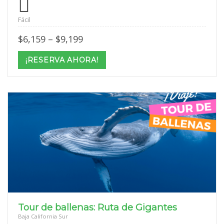
Fácil
Price
$
6,159
–
$
9,199
range:
$6,159
¡RESERVA AHORA!
through
$9,199
Tour de ballenas: Ruta de Gigantes
Baja California Sur