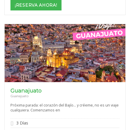
$1,069
¡RESERVA AHORA!
through
$1,699
Guanajuato
Guanajuato
Próxima parada: el corazón del Bajío… y créeme, no es un viaje
cualquiera. Comenzamos en
3 Días