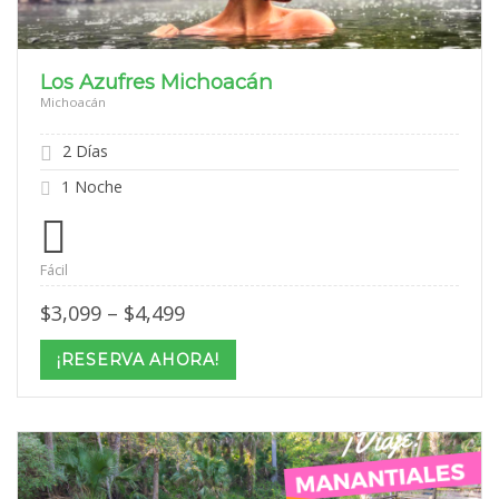
Los Azufres Michoacán
Michoacán
2 Días
1 Noche
Fácil
Price
$
3,099
–
$
4,499
range:
$3,099
¡RESERVA AHORA!
through
$4,499