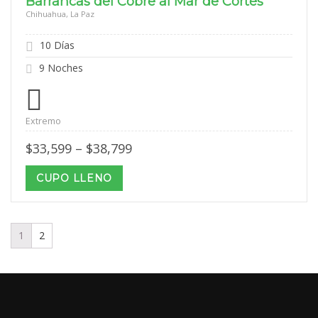
Barrancas del Cobre al Mar de Cortés
Chihuahua, La Paz
10 Días
9 Noches
Extremo
Price
$
33,599
–
$
38,799
range:
$33,599
CUPO LLENO
through
$38,799
1
2