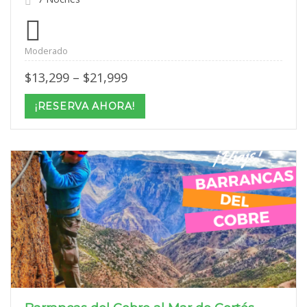
Moderado
Price
$
13,299
–
$
21,999
range:
$13,299
¡RESERVA AHORA!
through
$21,999