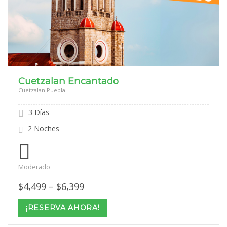
Cuetzalan Encantado
Cuetzalan Puebla
3 Días
2 Noches
Moderado
Price
$
4,499
–
$
6,399
range:
$4,499
¡RESERVA AHORA!
through
$6,399