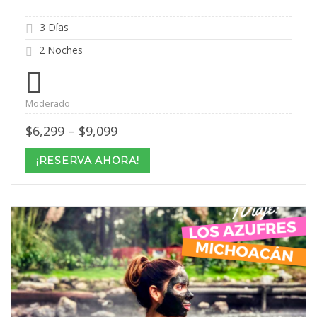
3 Días
2 Noches
Moderado
Price
$
6,299
–
$
9,099
range:
$6,299
¡RESERVA AHORA!
through
$9,099