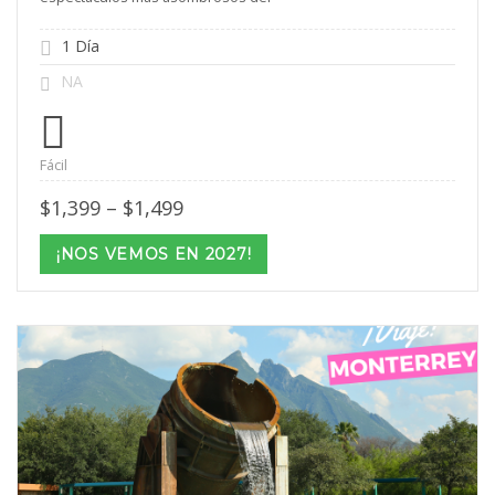
1 Día
NA
Fácil
Price
$
1,399
–
$
1,499
range:
$1,399
¡NOS VEMOS EN 2027!
through
$1,499