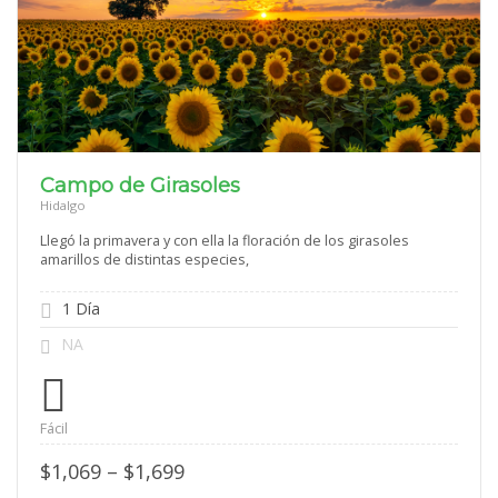
Campo de Girasoles
Hidalgo
Llegó la primavera y con ella la floración de los girasoles
amarillos de distintas especies,
1 Día
NA
Fácil
Price
$
1,069
–
$
1,699
range: