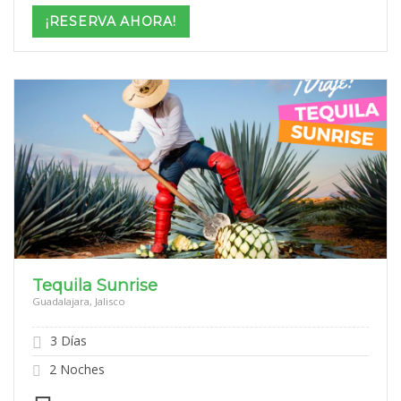
$15,599
¡RESERVA AHORA!
through
$22,599
Tequila Sunrise
Guadalajara, Jalisco
3 Días
2 Noches