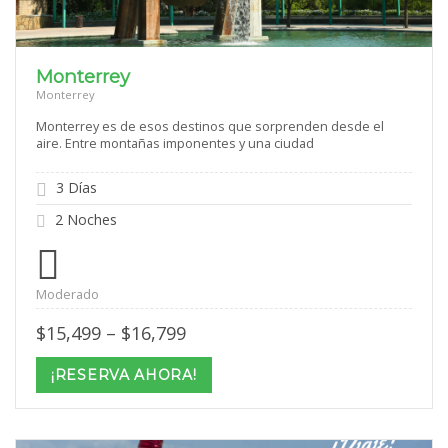
Monterrey
Monterrey
Monterrey es de esos destinos que sorprenden desde el
aire. Entre montañas imponentes y una ciudad
3 Días
2 Noches
Moderado
Price
$
15,499
–
$
16,799
range:
$15,499
¡RESERVA AHORA!
through
$16,799