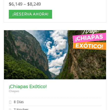
Price
$
6,149
–
$
8,249
range:
$6,149
¡RESERVA AHORA!
through
$8,249
¡Chiapas Exótico!
Chiapas
8 Días
7 Noches