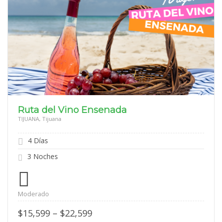
Ruta del Vino Ensenada
TIJUANA, Tijuana
4 Días
3 Noches
Moderado
Price
$
15,599
–
$
22,599
range: