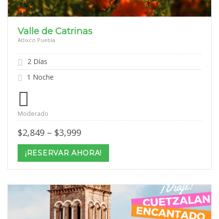
Valle de Catrinas
Atlixco Puebla
2 Días
1 Noche
Moderado
Price
$
2,849
–
$
3,999
range:
$2,849
¡RESERVAR AHORA!
through
$3,999