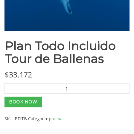
Plan Todo Incluido
Tour de Ballenas
$
33,172
Plan
Todo
Incluido
BOOK NOW
Tour
de
Ballenas
SKU:
PTITB
Categoría:
prueba
cantidad