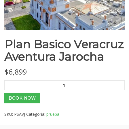
Plan Basico Veracruz
Aventura Jarocha
$
6,899
Plan
Basico
Veracruz
BOOK NOW
Aventura
Jarocha
cantidad
SKU:
PSAVJ
Categoría:
prueba