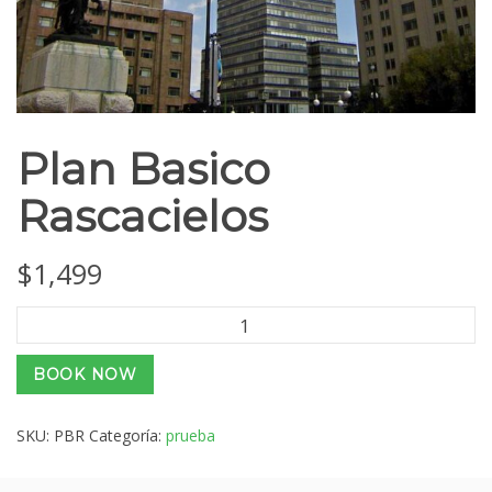
Plan Basico
Rascacielos
$
1,499
Plan
Basico
Rascacielos
BOOK NOW
cantidad
SKU:
PBR
Categoría:
prueba