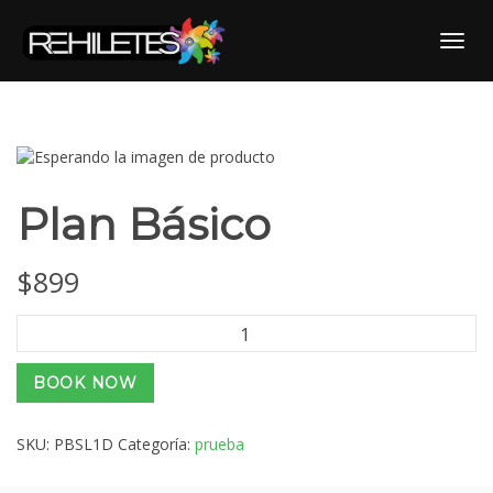
Skip
to
Toggl
content
Plan Básico
$
899
Plan
Básico
cantidad
BOOK NOW
SKU:
PBSL1D
Categoría:
prueba