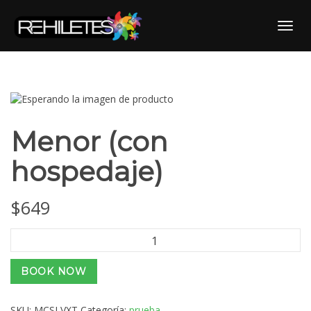
Skip
to
Toggl
content
Menor (con
hospedaje)
$
649
Menor
(con
hospedaje)
BOOK NOW
cantidad
SKU:
MCSLVXT
Categoría:
prueba