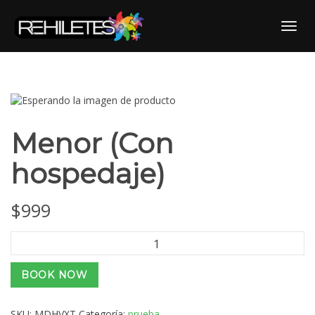
Skip
to
Toggl
content
Menor (Con
hospedaje)
$
999
Menor
(Con
hospedaje)
BOOK NOW
cantidad
SKU:
MDHVXT
Categoría:
prueba