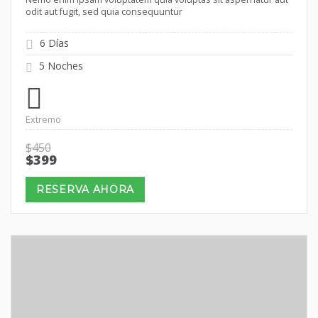
odit aut fugit, sed quia consequuntur
6 Días
5 Noches
Extremo
$
450
Original
Current
$
399
price
price
was:
is:
RESERVA AHORA
$450.
$399.