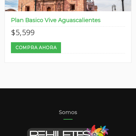
Plan Basico Vive Aguascalientes
$
5,599
COMPRA AHORA
Somos