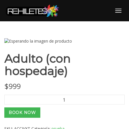
Skip
to
Toggl
content
Adulto (con
hospedaje)
$
999
Adulto
(con
hospedaje)
BOOK NOW
cantidad
SKU:
ACCJVXT
Categoría:
prueba