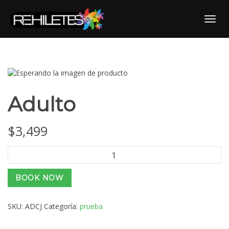
Skip
to
Toggl
content
Adulto
$
3,499
Adulto
cantidad
BOOK NOW
SKU:
ADCJ
Categoría:
prueba