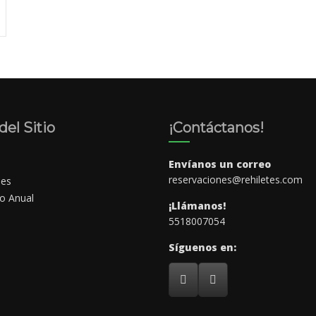
el Sitio
¡Contáctanos!
Envíanos un correo
reservaciones@rehiletes.com
nes
io Anual
¡Llámanos!
5518007054
Síguenos en: