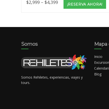
Price
$
2,999
–
$
4,399
¡RESERVA AHORA!
range:
$2,999
through
$4,399
Somos
Mapa d
Inicio
Excursio
Calendar
Blog
Somos Rehiletes, experiencias, viajes y
tours.