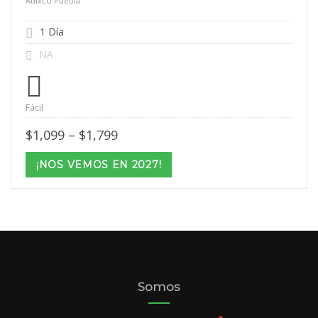
Atlixco Puebla
1 Día
NA
Fácil
Price
$
1,099
–
$
1,799
range:
$1,099
¡NOS VEMOS EN 2027!
through
$1,799
Somos