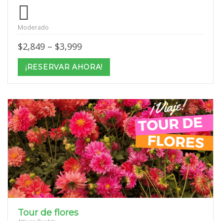
Moderado
Price
$
2,849
–
$
3,999
range:
$2,849
¡RESERVAR AHORA!
through
$3,999
Tour de flores