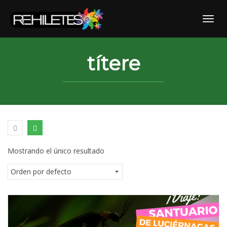
Skip
to
Toggl
content
títere
Mostrando el único resultado