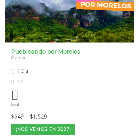
Puebleando por Morelos
Morelos
1 Día
NA
Fácil
Price
$
949
–
$
1,529
range:
$949
¡NOS VEMOS EN 2027!
through
$1,529