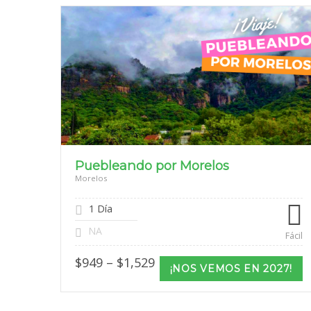
Puebleando por Morelos
Morelos
1 Día
NA
Fácil
Price
$
949
–
$
1,529
¡NOS VEMOS EN 2027!
range:
$949
through