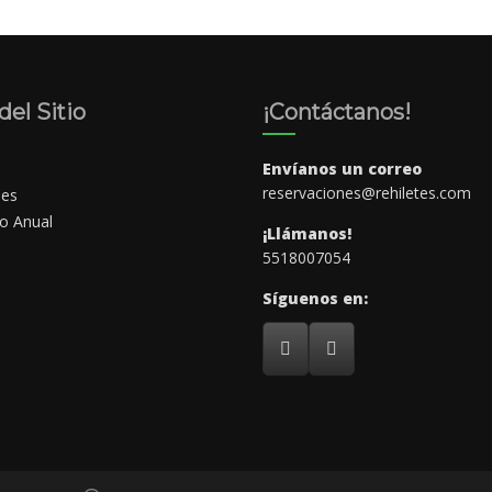
el Sitio
¡Contáctanos!
Envíanos un correo
reservaciones@rehiletes.com
nes
io Anual
¡Llámanos!
5518007054
Síguenos en: