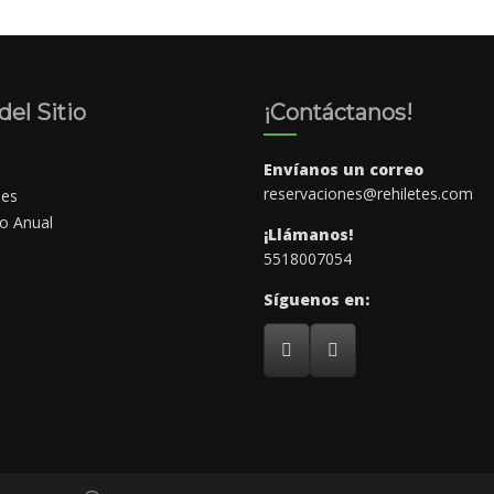
el Sitio
¡Contáctanos!
Envíanos un correo
reservaciones@rehiletes.com
nes
io Anual
¡Llámanos!
5518007054
Síguenos en: