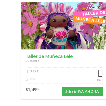
Taller de Muñeca Lele
Querétaro
1 Día
NA
Fácil
$
1,499
¡RESERVA AHORA!