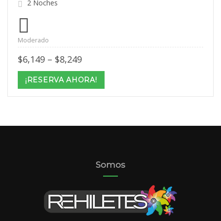
2 Noches
Moderado
Price
$
6,149
–
$
8,249
range:
$6,149
¡RESERVA AHORA!
through
$8,249
Somos