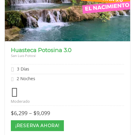
Huasteca Potosina 3.0
San Luis Potosí
3 Días
2 Noches
Moderado
Price
$
6,299
–
$
9,099
range:
$6,299
¡RESERVA AHORA!
through
$9,099