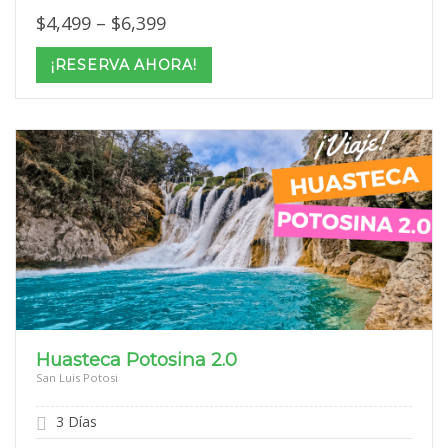
Price
$
4,499
–
$
6,399
range:
$4,499
¡RESERVA AHORA!
through
$6,399
Huasteca Potosina 2.0
San Luis Potosi
3 Días