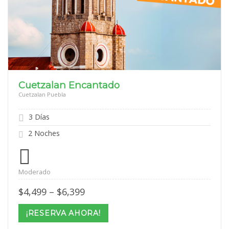
Cuetzalan Encantado
Cuetzalan Puebla
3 Días
2 Noches
Moderado
Price
$
4,499
–
$
6,399
range:
$4,499
¡RESERVA AHORA!
through
$6,399