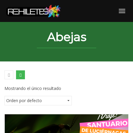
Skip
to
Toggl
content
Abejas
Mostrando el único resultado