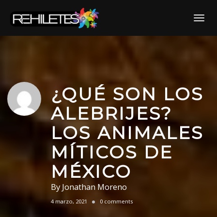
Skip
to
Toggl
content
¿QUÉ SON LOS
ALEBRIJES?
LOS ANIMALES
MÍTICOS DE
MÉXICO
By
Jonathan Moreno
4 marzo, 2021
0 comments