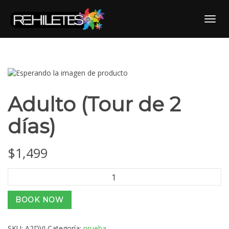
Skip
to
Toggl
content
Adulto (Tour de 2
días)
$
1,499
Adulto
(Tour
de
BOOK NOW
2
días)
cantidad
SKU:
A2DVI
Categoría:
prueba