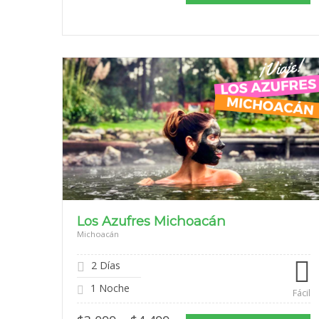
$1,069
through
$1,699
Los Azufres Michoacán
Michoacán
2 Días
1 Noche
Fácil