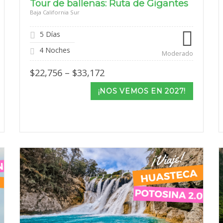
Tour de ballenas: Ruta de Gigantes
Baja California Sur
5 Días
4 Noches
Moderado
Price
$
22,756
–
$
33,172
range:
$22,756
¡NOS VEMOS EN 2027!
through
$33,172