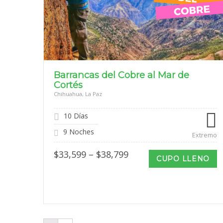
Barrancas del Cobre al Mar de
Cortés
Chihuahua, La Paz
10 Días
9 Noches
Extremo
Price
$
33,599
–
$
38,799
CUPO LLENO
range:
$33,599
through
$38,799