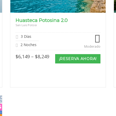
Huasteca Potosina 2.0
San Luis Potosi
3 Días
2 Noches
Moderado
Price
$
6,149
–
$
8,249
¡RESERVA AHORA!
range:
$6,149
through
$8,249