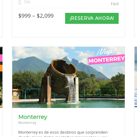
NA
Fácil
Price
$
999
–
$
2,099
¡RESERVA AHORA!
range:
$999
through
$2,099
Monterrey
Monterrey
Monterrey es de esos destinos que sorprenden