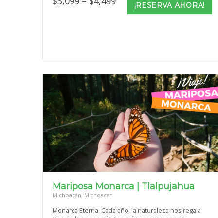
Price
$
3,099
–
$
4,499
¡RESERVA AHORA!
range:
$3,099
through
$4,499
Mariposa Monarca | Tlalpujahua
Michoacán, Michoacan
Monarca Eterna. Cada año, la naturaleza nos regala