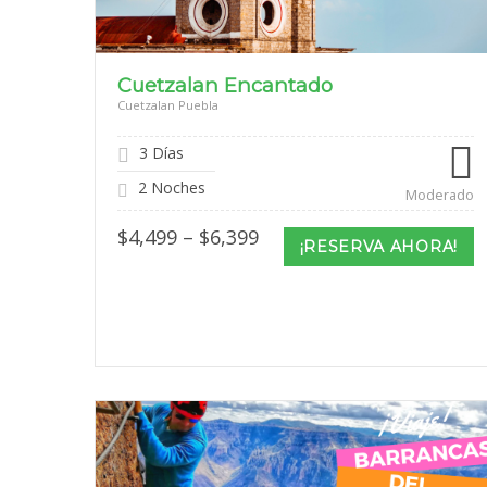
Cuetzalan Encantado
Cuetzalan Puebla
3 Días
2 Noches
Moderado
Price
$
4,499
–
$
6,399
¡RESERVA AHORA!
range:
$4,499
through
$6,399