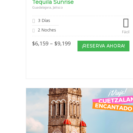
Tequila Sunrise
Guadalajara, Jalisco
3 Días
2 Noches
Fácil
Price
$
6,159
–
$
9,199
¡RESERVA AHORA!
range:
$6,159
through
$9,199