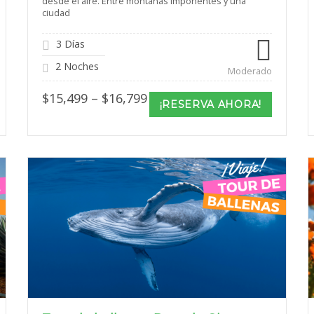
desde el aire. Entre montañas imponentes y una
ciudad
3 Días
2 Noches
Moderado
Price
$
15,499
–
$
16,799
¡RESERVA AHORA!
range:
$15,499
through
$16,799