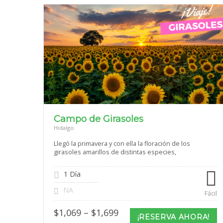
Campo de Girasoles
Hidalgo
Llegó la primavera y con ella la floración de los
girasoles amarillos de distintas especies,
1 Día
NA
Fácil
Price
$
1,069
–
$
1,699
¡RESERVA AHORA!
range: