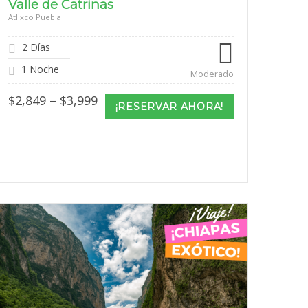
Valle de Catrinas
Atlixco Puebla
2 Días
1 Noche
Moderado
Price
$
2,849
–
$
3,999
¡RESERVAR AHORA!
range:
$2,849
through
$3,999