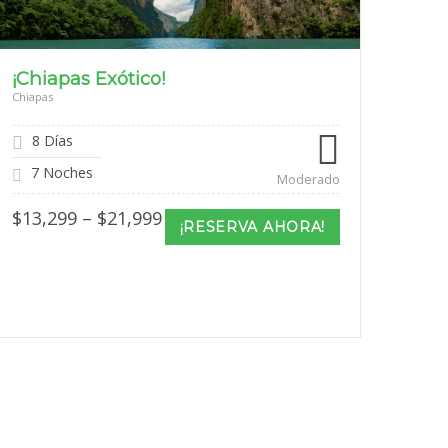
¡Chiapas Exótico!
Chiapas
8 Días
7 Noches
Moderado
Price
$
13,299
–
$
21,999
¡RESERVA AHORA!
range:
$13,299
through
$21,999