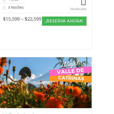
3 Noches
Moderado
Price
$
15,599
–
$
22,599
¡RESERVA AHORA!
range:
$15,599
through
$22,599