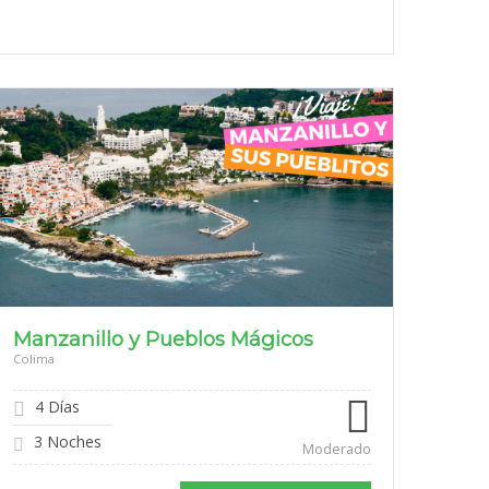
$9,099
Manzanillo y Pueblos Mágicos
Colima
4 Días
3 Noches
Moderado