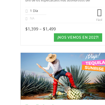
uno de los espectáculos más asombrosos del
1 Día
NA
Fácil
Price
$
1,399
–
$
1,499
range:
$1,399
¡NOS VEMOS EN 2027!
through
$1,499