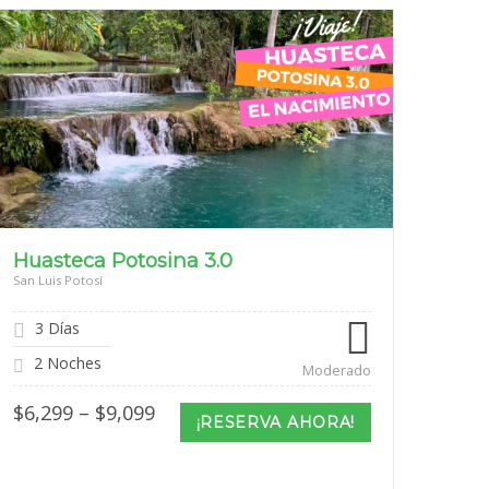
Huasteca Potosina 3.0
San Luis Potosí
3 Días
2 Noches
Moderado
Price
$
6,299
–
$
9,099
¡RESERVA AHORA!
range:
$6,299
through